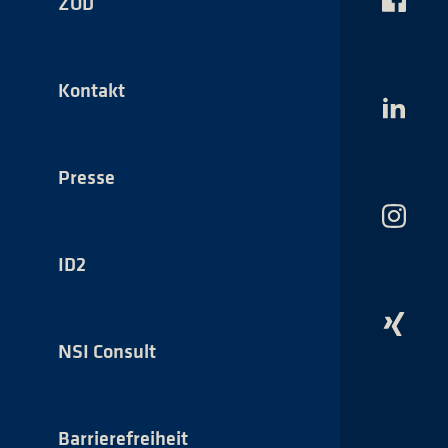
ZOD
Das
NSI
auf
Faceboo
Kontakt
Das
NSI
auf
LinkedI
Presse
Das
NSI
auf
ID2
Instagr
Das
NSI
NSI Consult
auf
Xing
Barrierefreiheit