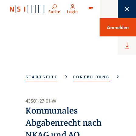
Suche
Login
Menü
Anmelden
Heru
lade
STARTSEITE
FORTBILDUNG
43501-27-01-W
Kommunales
Abgabenrecht nach
NKAG und AO