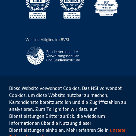
Wir sind Mitglied im BVSI
Diese Website verwendet Cookies. Das NSI verwendet
Cookies, um diese Website nutzbar zu machen,
Kartendienste bereitzustellen und die Zugriffszahlen zu
Das
Das
Das
Das
NSI
NSI
NSI
NSI
analysieren. Zum Teil greifen wir dazu auf
auf
auf
auf
auf
Dienstleistungen Dritter zurück, die wiederum
Facebook
LinkedIn
Instagram
Xing
Informationen über die Nutzung dieser
Dienstleistungen einholen. Mehr erfahren Sie in
unserer
Datenschutz
Impressum