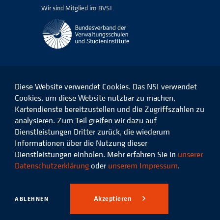
Wir sind Mitglied im BVSI
Diese Website verwendet Cookies. Das NSI verwendet
Cookies, um diese Website nutzbar zu machen,
Kartendienste bereitzustellen und die Zugriffszahlen zu
Das
Das
Das
Das
NSI
NSI
NSI
NSI
analysieren. Zum Teil greifen wir dazu auf
auf
auf
auf
auf
Dienstleistungen Dritter zurück, die wiederum
Facebook
LinkedIn
Instagram
Xing
Informationen über die Nutzung dieser
Dienstleistungen einholen. Mehr erfahren Sie in
unserer
Datenschutz
Impressum
Datenschutzerklärung
oder
unserem Impressum
.
© 2026 Niedersächsisches
Studieninstitut für kommunale
Akzeptieren
ABLEHNEN
Verwaltung e.V.