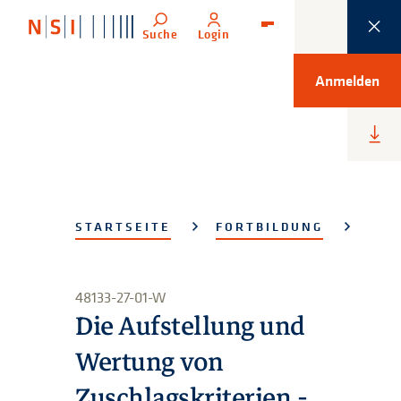
Suche
Login
Menü
Anmelden
Heru
lade
STARTSEITE
FORTBILDUNG
48133-27-01-W
Die Aufstellung und
Wertung von
Zuschlagskriterien -