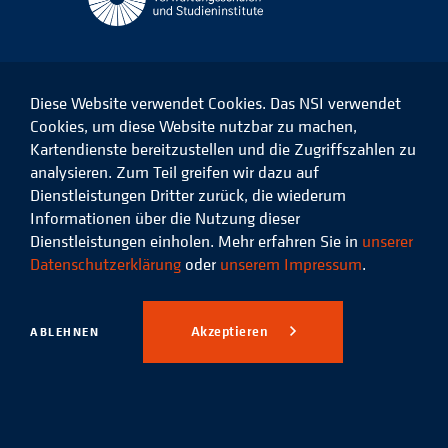
Diese Website verwendet Cookies. Das NSI verwendet
Cookies, um diese Website nutzbar zu machen,
Kartendienste bereitzustellen und die Zugriffszahlen zu
Das
Das
Das
Das
NSI
NSI
NSI
NSI
analysieren. Zum Teil greifen wir dazu auf
auf
auf
auf
auf
Dienstleistungen Dritter zurück, die wiederum
Facebook
LinkedIn
Instagram
Xing
Informationen über die Nutzung dieser
Dienstleistungen einholen. Mehr erfahren Sie in
unserer
Datenschutz
Impressum
Datenschutzerklärung
oder
unserem Impressum
.
© 2026 Niedersächsisches
Studieninstitut für kommunale
Akzeptieren
ABLEHNEN
Verwaltung e.V.