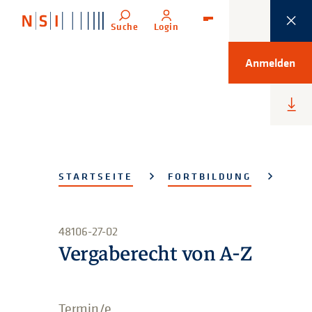
Suche
Login
Menü
Anmelden
Heru
lade
STARTSEITE
FORTBILDUNG
48106-27-02
Vergaberecht von A-Z
Termin/e