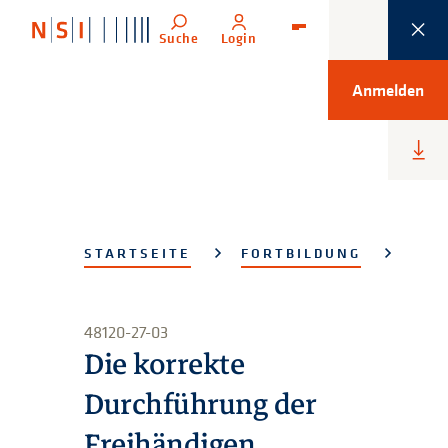
Suche
Login
Menü
Anmelden
Heru
lade
STARTSEITE
FORTBILDUNG
48120-27-03
Die korrekte
Durchführung der
Freihändigen