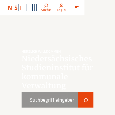
Suche
Login
Menü
HERZLICH WILLKOMMEN
Niedersächsisches
Studieninstitut für
kommunale
Verwaltung
Suchbegriff eingeben
Suchen