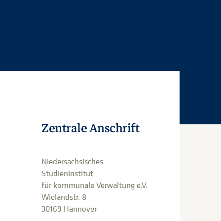
Zentrale Anschrift
Niedersächsisches
Studieninstitut
für kommunale Verwaltung e.V.
Wielandstr. 8
30169 Hannover