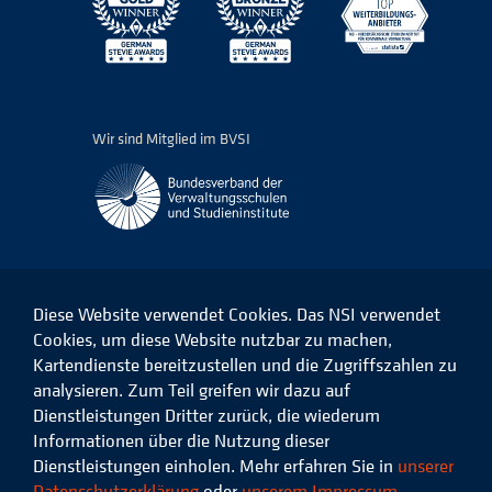
Wir sind Mitglied im BVSI
Diese Website verwendet Cookies. Das NSI verwendet
Cookies, um diese Website nutzbar zu machen,
Kartendienste bereitzustellen und die Zugriffszahlen zu
Das
Das
Das
Das
NSI
NSI
NSI
NSI
analysieren. Zum Teil greifen wir dazu auf
auf
auf
auf
auf
Dienstleistungen Dritter zurück, die wiederum
Facebook
LinkedIn
Instagram
Xing
Informationen über die Nutzung dieser
Dienstleistungen einholen. Mehr erfahren Sie in
unserer
Datenschutz
Impressum
Datenschutzerklärung
oder
unserem Impressum
.