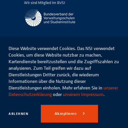
Wir sind Mitglied im BVSI
Diese Website verwendet Cookies. Das NSI verwendet
Cookies, um diese Website nutzbar zu machen,
Kartendienste bereitzustellen und die Zugriffszahlen zu
Das
Das
Das
Das
NSI
NSI
NSI
NSI
analysieren. Zum Teil greifen wir dazu auf
auf
auf
auf
auf
Dienstleistungen Dritter zurück, die wiederum
Facebook
LinkedIn
Instagram
Xing
Informationen über die Nutzung dieser
Dienstleistungen einholen. Mehr erfahren Sie in
unserer
Datenschutz
Impressum
Datenschutzerklärung
oder
unserem Impressum
.
© 2026 Niedersächsisches
Studieninstitut für kommunale
Akzeptieren
ABLEHNEN
Verwaltung e.V.