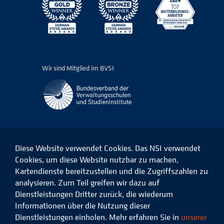
Wir sind Mitglied im BVSI
Diese Website verwendet Cookies. Das NSI verwendet
Cookies, um diese Website nutzbar zu machen,
Kartendienste bereitzustellen und die Zugriffszahlen zu
Das
Das
Das
Das
NSI
NSI
NSI
NSI
analysieren. Zum Teil greifen wir dazu auf
auf
auf
auf
auf
Dienstleistungen Dritter zurück, die wiederum
Facebook
LinkedIn
Instagram
Xing
Informationen über die Nutzung dieser
Dienstleistungen einholen. Mehr erfahren Sie in
unserer
Datenschutz
Impressum