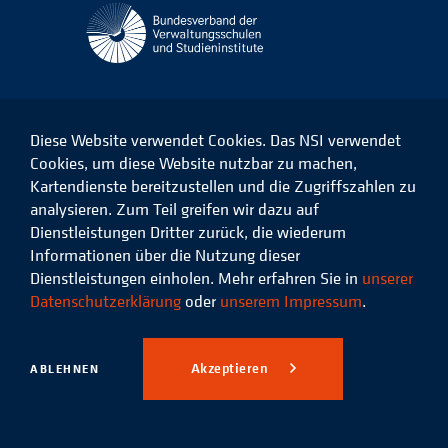
Diese Website verwendet Cookies. Das NSI verwendet
Cookies, um diese Website nutzbar zu machen,
Kartendienste bereitzustellen und die Zugriffszahlen zu
Das
Das
Das
Das
NSI
NSI
NSI
NSI
analysieren. Zum Teil greifen wir dazu auf
auf
auf
auf
auf
Dienstleistungen Dritter zurück, die wiederum
Facebook
LinkedIn
Instagram
Xing
Informationen über die Nutzung dieser
Dienstleistungen einholen. Mehr erfahren Sie in
unserer
Datenschutz
Impressum
Datenschutzerklärung
oder
unserem Impressum
.
© 2026 Niedersächsisches
Studieninstitut für kommunale
Akzeptieren
ABLEHNEN
Verwaltung e.V.