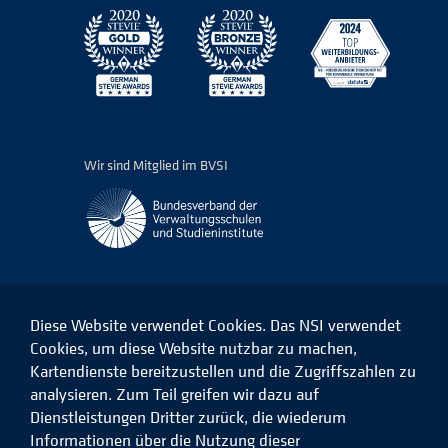
Wir sind Mitglied im BVSI
Diese Website verwendet Cookies. Das NSI verwendet
Cookies, um diese Website nutzbar zu machen,
Kartendienste bereitzustellen und die Zugriffszahlen zu
Das
Das
Das
Das
NSI
NSI
NSI
NSI
analysieren. Zum Teil greifen wir dazu auf
auf
auf
auf
auf
Dienstleistungen Dritter zurück, die wiederum
Facebook
LinkedIn
Instagram
Xing
Informationen über die Nutzung dieser