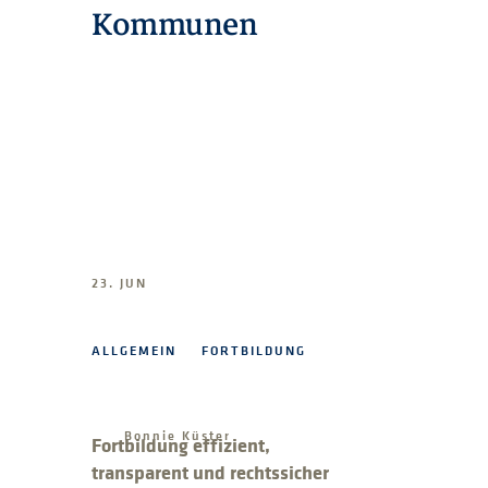
Kommunen
23. JUN
ALLGEMEIN
FORTBILDUNG
Bonnie Küster
Fortbildung effizient,
transparent und rechtssicher