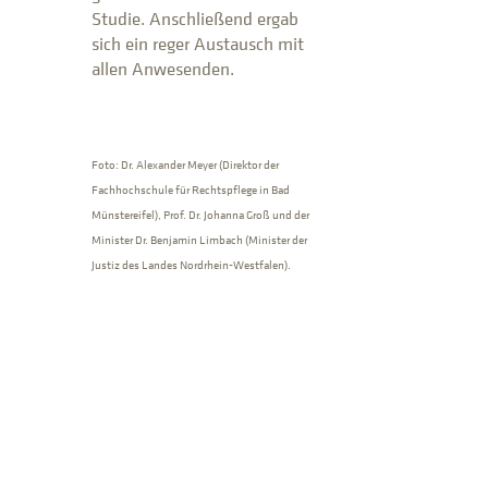
Studie. Anschließend ergab
sich ein reger Austausch mit
allen Anwesenden.
Foto: Dr. Alexander Meyer (Direktor der
Fachhochschule für Rechtspflege in Bad
Münstereifel), Prof. Dr. Johanna Groß und der
Minister Dr. Benjamin Limbach (Minister der
Justiz des Landes Nordrhein-Westfalen).