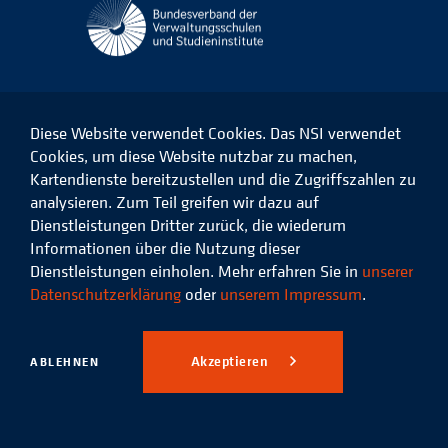
Diese Website verwendet Cookies. Das NSI verwendet
Cookies, um diese Website nutzbar zu machen,
Kartendienste bereitzustellen und die Zugriffszahlen zu
Das
Das
Das
Das
NSI
NSI
NSI
NSI
analysieren. Zum Teil greifen wir dazu auf
auf
auf
auf
auf
Dienstleistungen Dritter zurück, die wiederum
Facebook
LinkedIn
Instagram
Xing
Informationen über die Nutzung dieser
Dienstleistungen einholen. Mehr erfahren Sie in
unserer
Datenschutz
Impressum
Datenschutzerklärung
oder
unserem Impressum
.
© 2026 Niedersächsisches
Studieninstitut für kommunale
Akzeptieren
ABLEHNEN
Verwaltung e.V.