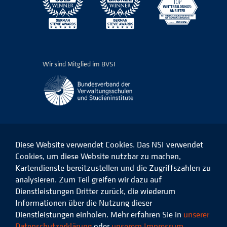
Wir sind Mitglied im BVSI
Diese Website verwendet Cookies. Das NSI verwendet
Cookies, um diese Website nutzbar zu machen,
Kartendienste bereitzustellen und die Zugriffszahlen zu
Das
Das
Das
Das
NSI
NSI
NSI
NSI
analysieren. Zum Teil greifen wir dazu auf
auf
auf
auf
auf
Dienstleistungen Dritter zurück, die wiederum
Facebook
LinkedIn
Instagram
Xing
Informationen über die Nutzung dieser
Dienstleistungen einholen. Mehr erfahren Sie in
unserer
Datenschutz
Impressum
Datenschutzerklärung
oder
unserem Impressum
.