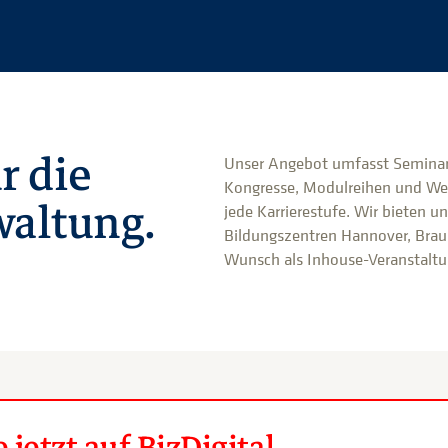
r die
Unser Angebot umfasst Seminar
Kongresse, Modulreihen und We
altung.
jede Karrierestufe. Wir bieten u
Bildungszentren Hannover, Brau
Wunsch als Inhouse-Veranstaltun
jetzt auf BizDigital