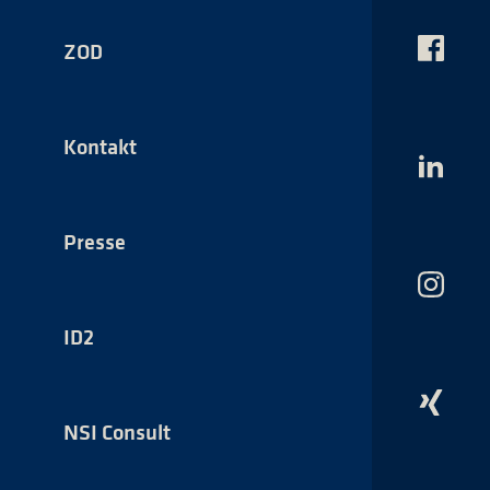
ZOD
Das
NSI
auf
Faceboo
Kontakt
Das
NSI
auf
LinkedI
Presse
Das
NSI
auf
ID2
Instagr
Das
NSI
NSI Consult
auf
Xing