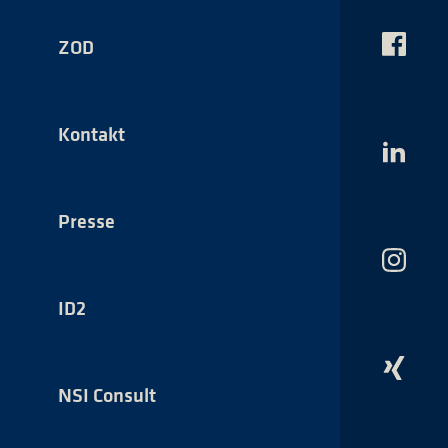
ZOD
Das
NSI
auf
Faceboo
Kontakt
Das
NSI
auf
LinkedI
Presse
Das
NSI
auf
ID2
Instagr
Das
NSI
NSI Consult
auf
Xing