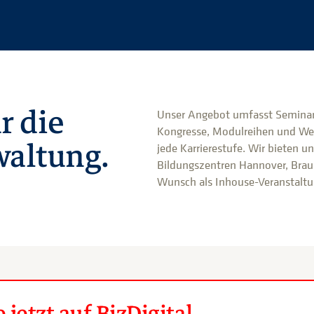
r die
Unser Angebot umfasst Seminar
Kongresse, Modulreihen und We
altung.
jede Karrierestufe. Wir bieten u
Bildungszentren Hannover, Brau
Wunsch als Inhouse-Veranstaltun
jetzt auf BizDigital