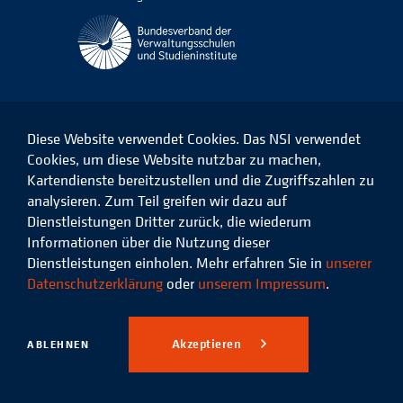
Diese Website verwendet Cookies. Das NSI verwendet
Cookies, um diese Website nutzbar zu machen,
Kartendienste bereitzustellen und die Zugriffszahlen zu
Das
Das
Das
Das
NSI
NSI
NSI
NSI
analysieren. Zum Teil greifen wir dazu auf
auf
auf
auf
auf
Dienstleistungen Dritter zurück, die wiederum
Facebook
LinkedIn
Instagram
Xing
Informationen über die Nutzung dieser
Dienstleistungen einholen. Mehr erfahren Sie in
unserer
Datenschutz
Impressum
Datenschutzerklärung
oder
unserem Impressum
.
© 2026 Niedersächsisches
Studieninstitut für kommunale
Akzeptieren
ABLEHNEN
Verwaltung e.V.