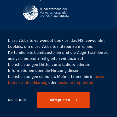
Diese Website verwendet Cookies. Das NSI verwendet
Cookies, um diese Website nutzbar zu machen,
Kartendienste bereitzustellen und die Zugriffszahlen zu
Das
Das
Das
Das
NSI
NSI
NSI
NSI
analysieren. Zum Teil greifen wir dazu auf
auf
auf
auf
auf
Dienstleistungen Dritter zurück, die wiederum
Facebook
LinkedIn
Instagram
Xing
Informationen über die Nutzung dieser
Dienstleistungen einholen. Mehr erfahren Sie in
unserer
Datenschutz
Impressum
Datenschutzerklärung
oder
unserem Impressum
.
© 2026 Niedersächsisches
Studieninstitut für kommunale
Akzeptieren
ABLEHNEN
Verwaltung e.V.