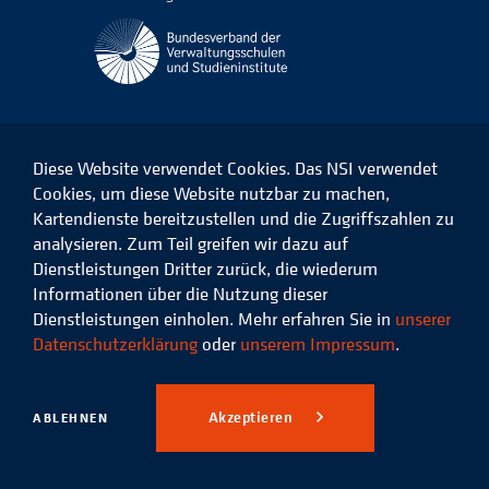
Diese Website verwendet Cookies. Das NSI verwendet
Cookies, um diese Website nutzbar zu machen,
Kartendienste bereitzustellen und die Zugriffszahlen zu
Das
Das
Das
Das
NSI
NSI
NSI
NSI
analysieren. Zum Teil greifen wir dazu auf
auf
auf
auf
auf
Dienstleistungen Dritter zurück, die wiederum
Facebook
LinkedIn
Instagram
Xing
Informationen über die Nutzung dieser
Dienstleistungen einholen. Mehr erfahren Sie in
unserer
Datenschutz
Impressum
Datenschutzerklärung
oder
unserem Impressum
.
© 2026 Niedersächsisches
Studieninstitut für kommunale
Akzeptieren
ABLEHNEN
Verwaltung e.V.