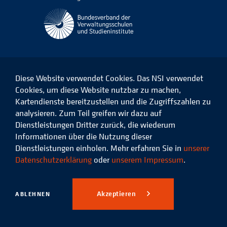
Diese Website verwendet Cookies. Das NSI verwendet
Cookies, um diese Website nutzbar zu machen,
Kartendienste bereitzustellen und die Zugriffszahlen zu
Das
Das
Das
Das
NSI
NSI
NSI
NSI
analysieren. Zum Teil greifen wir dazu auf
auf
auf
auf
auf
Dienstleistungen Dritter zurück, die wiederum
Facebook
LinkedIn
Instagram
Xing
Informationen über die Nutzung dieser
Dienstleistungen einholen. Mehr erfahren Sie in
unserer
Datenschutz
Impressum
Datenschutzerklärung
oder
unserem Impressum
.
© 2026 Niedersächsisches
Studieninstitut für kommunale
Akzeptieren
ABLEHNEN
Verwaltung e.V.