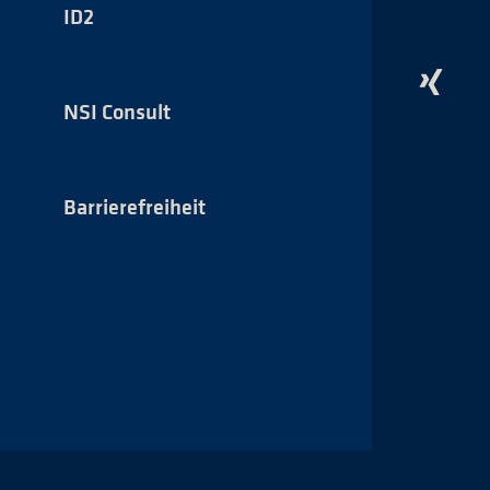
auf
ID2
Instagr
Das
NSI
NSI Consult
auf
Xing
Barrierefreiheit