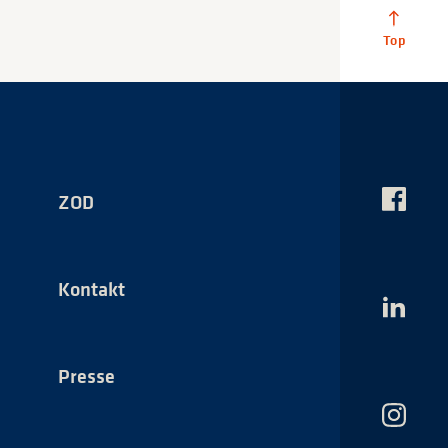
ZOD
Das
NSI
auf
Faceboo
Kontakt
Das
NSI
auf
LinkedI
Presse
Das
NSI