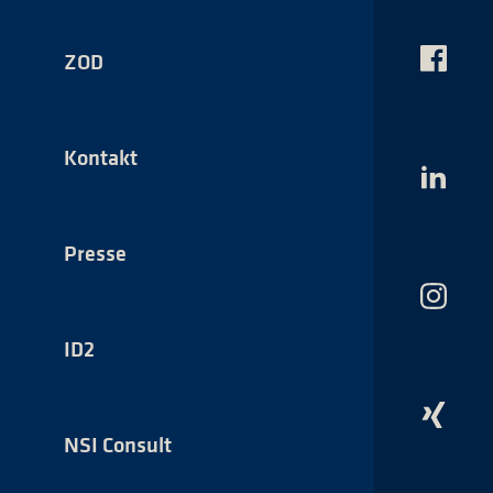
ZOD
Das
NSI
auf
Faceboo
Kontakt
Das
NSI
auf
LinkedI
Presse
Das
NSI
auf
ID2
Instagr
Das
NSI
NSI Consult
auf
Xing