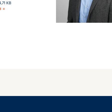
4,71 KB
d