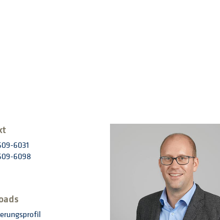
kt
1609-6031
1609-6098
oads
ierungsprofil