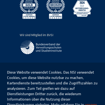
Wir sind Mitglied im BVSI
Diese Website verwendet Cookies. Das NSI verwendet
Cookies, um diese Website nutzbar zu machen,
Kartendienste bereitzustellen und die Zugriffszahlen zu
Das
Das
Das
Das
NSI
NSI
NSI
NSI
analysieren. Zum Teil greifen wir dazu auf
auf
auf
auf
auf
Dienstleistungen Dritter zurück, die wiederum
Facebook
LinkedIn
Instagram
Xing
Informationen über die Nutzung dieser
Dienstleistungen einholen. Mehr erfahren Sie in
unserer