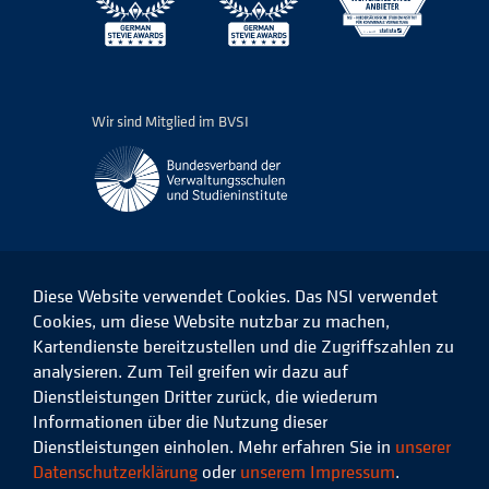
Wir sind Mitglied im BVSI
Diese Website verwendet Cookies. Das NSI verwendet
Cookies, um diese Website nutzbar zu machen,
Kartendienste bereitzustellen und die Zugriffszahlen zu
Das
Das
Das
Das
NSI
NSI
NSI
NSI
analysieren. Zum Teil greifen wir dazu auf
auf
auf
auf
auf
Dienstleistungen Dritter zurück, die wiederum
Facebook
LinkedIn
Instagram
Xing
Informationen über die Nutzung dieser
Dienstleistungen einholen. Mehr erfahren Sie in
unserer
Datenschutz
Impressum
Datenschutzerklärung
oder
unserem Impressum
.