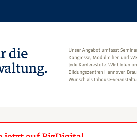
r die
Unser Angebot umfasst Seminar
Kongresse, Modulreihen und We
altung.
jede Karrierestufe. Wir bieten u
Bildungszentren Hannover, Brau
Wunsch als Inhouse-Veranstaltun
jetzt auf BizDigital