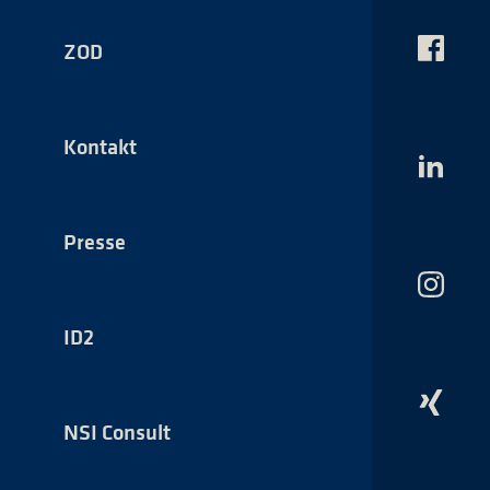
ZOD
Das
NSI
auf
Faceboo
Kontakt
Das
NSI
auf
LinkedI
Presse
Das
NSI
auf
ID2
Instagr
Das
NSI
NSI Consult
auf
Xing