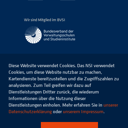
Wir sind Mitglied im BVSI
Diese Website verwendet Cookies. Das NSI verwendet
Cookies, um diese Website nutzbar zu machen,
Kartendienste bereitzustellen und die Zugriffszahlen zu
Das
Das
Das
Das
NSI
NSI
NSI
NSI
analysieren. Zum Teil greifen wir dazu auf
auf
auf
auf
auf
Dienstleistungen Dritter zurück, die wiederum
Facebook
LinkedIn
Instagram
Xing
Informationen über die Nutzung dieser
Dienstleistungen einholen. Mehr erfahren Sie in
unserer
Datenschutz
Impressum
Datenschutzerklärung
oder
unserem Impressum
.
© 2026 Niedersächsisches