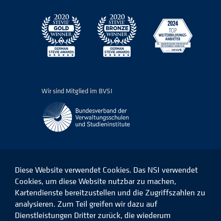
Wir sind Mitglied im BVSI
Diese Website verwendet Cookies. Das NSI verwendet
Cookies, um diese Website nutzbar zu machen,
Kartendienste bereitzustellen und die Zugriffszahlen zu
Das
Das
Das
Das
NSI
NSI
NSI
NSI
analysieren. Zum Teil greifen wir dazu auf
auf
auf
auf
auf
Dienstleistungen Dritter zurück, die wiederum
Facebook
LinkedIn
Instagram
Xing