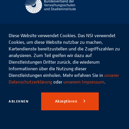
Diese Website verwendet Cookies. Das NSI verwendet
Cookies, um diese Website nutzbar zu machen,
Kartendienste bereitzustellen und die Zugriffszahlen zu
Das
Das
Das
Das
NSI
NSI
NSI
NSI
analysieren. Zum Teil greifen wir dazu auf
auf
auf
auf
auf
Dienstleistungen Dritter zurück, die wiederum
Facebook
LinkedIn
Instagram
Xing
Informationen über die Nutzung dieser
Dienstleistungen einholen. Mehr erfahren Sie in
unserer
Datenschutz
Impressum
Datenschutzerklärung
oder
unserem Impressum
.
© 2026 Niedersächsisches
Studieninstitut für kommunale
Akzeptieren
ABLEHNEN
Verwaltung e.V.