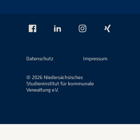
Das
Das
Das
Das
NSI
NSI
NSI
NSI
auf
auf
auf
auf
Facebook
LinkedIn
Instagram
Xing
Datenschutz
Impressum
© 2026 Niedersächsisches
Studieninstitut für kommunale
Verwaltung e.V.