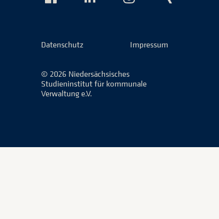
Das
Das
Das
Das
NSI
NSI
NSI
NSI
auf
auf
auf
auf
Facebook
LinkedIn
Instagram
Xing
Datenschutz
Impressum
© 2026 Niedersächsisches
Studieninstitut für kommunale
Verwaltung e.V.