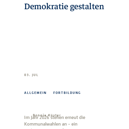
Demokratie gestalten
03. JUL
ALLGEMEIN
FORTBILDUNG
Bonnie Küster
Im Jahr 2026 stehen erneut die
Kommunalwahlen an – ein