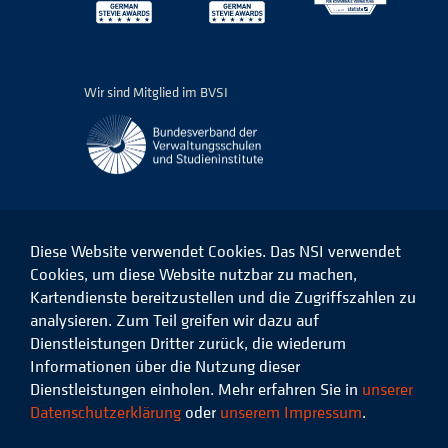
Wir sind Mitglied im BVSI
Diese Website verwendet Cookies. Das NSI verwendet
Cookies, um diese Website nutzbar zu machen,
Kartendienste bereitzustellen und die Zugriffszahlen zu
Das
Das
Das
Das
NSI
NSI
NSI
NSI
analysieren. Zum Teil greifen wir dazu auf
auf
auf
auf
auf
Dienstleistungen Dritter zurück, die wiederum
Facebook
LinkedIn
Instagram
Xing
Informationen über die Nutzung dieser
Dienstleistungen einholen. Mehr erfahren Sie in
unserer
Datenschutz
Impressum
Datenschutzerklärung
oder
unserem Impressum
.