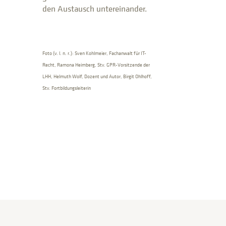
den Austausch untereinander.
Foto (v. l. n. r.): Sven Kohlmeier, Fachanwalt für IT-
Recht, Ramona Heimberg, Stv. GPR-Vorsitzende der
LHH, Helmuth Wolf, Dozent und Autor, Birgit Ohlhoff,
Stv. Fortbildungsleiterin