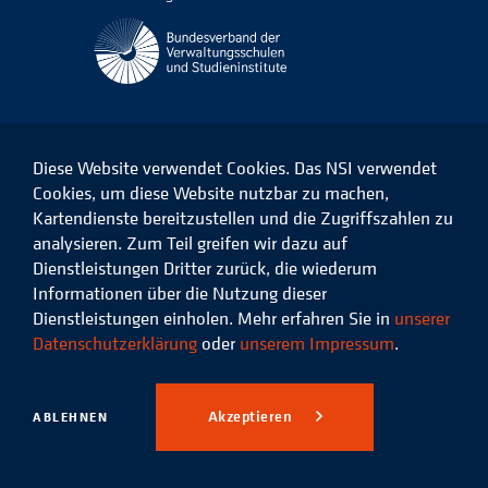
Diese Website verwendet Cookies. Das NSI verwendet
Cookies, um diese Website nutzbar zu machen,
Kartendienste bereitzustellen und die Zugriffszahlen zu
Das
Das
Das
Das
NSI
NSI
NSI
NSI
analysieren. Zum Teil greifen wir dazu auf
auf
auf
auf
auf
Dienstleistungen Dritter zurück, die wiederum
Facebook
LinkedIn
Instagram
Xing
Informationen über die Nutzung dieser
Dienstleistungen einholen. Mehr erfahren Sie in
unserer
Datenschutz
Impressum
Datenschutzerklärung
oder
unserem Impressum
.
© 2026 Niedersächsisches
Studieninstitut für kommunale
Akzeptieren
ABLEHNEN
Verwaltung e.V.