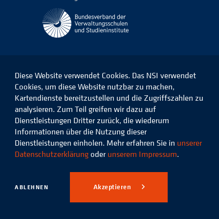
Diese Website verwendet Cookies. Das NSI verwendet
Cookies, um diese Website nutzbar zu machen,
Kartendienste bereitzustellen und die Zugriffszahlen zu
Das
Das
Das
Das
NSI
NSI
NSI
NSI
analysieren. Zum Teil greifen wir dazu auf
auf
auf
auf
auf
Dienstleistungen Dritter zurück, die wiederum
Facebook
LinkedIn
Instagram
Xing
Informationen über die Nutzung dieser
Dienstleistungen einholen. Mehr erfahren Sie in
unserer
Datenschutz
Impressum
Datenschutzerklärung
oder
unserem Impressum
.
© 2026 Niedersächsisches
Studieninstitut für kommunale
Akzeptieren
ABLEHNEN
Verwaltung e.V.