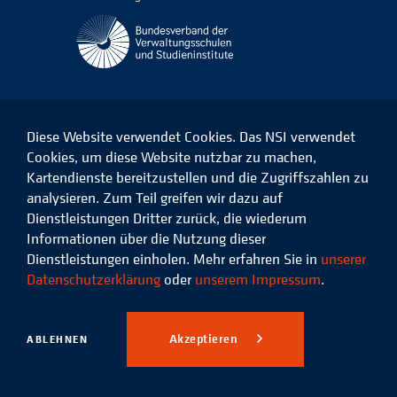
Diese Website verwendet Cookies. Das NSI verwendet
Cookies, um diese Website nutzbar zu machen,
Kartendienste bereitzustellen und die Zugriffszahlen zu
Das
Das
Das
Das
NSI
NSI
NSI
NSI
analysieren. Zum Teil greifen wir dazu auf
auf
auf
auf
auf
Dienstleistungen Dritter zurück, die wiederum
Facebook
LinkedIn
Instagram
Xing
Informationen über die Nutzung dieser
Dienstleistungen einholen. Mehr erfahren Sie in
unserer
Datenschutz
Impressum
Datenschutzerklärung
oder
unserem Impressum
.
© 2026 Niedersächsisches
Studieninstitut für kommunale
Akzeptieren
ABLEHNEN
Verwaltung e.V.