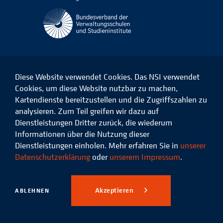
Diese Website verwendet Cookies. Das NSI verwendet
Cookies, um diese Website nutzbar zu machen,
Kartendienste bereitzustellen und die Zugriffszahlen zu
Das
Das
Das
Das
NSI
NSI
NSI
NSI
analysieren. Zum Teil greifen wir dazu auf
auf
auf
auf
auf
Dienstleistungen Dritter zurück, die wiederum
Facebook
LinkedIn
Instagram
Xing
Informationen über die Nutzung dieser
Dienstleistungen einholen. Mehr erfahren Sie in
unserer
Datenschutz
Impressum
Datenschutzerklärung
oder
unserem Impressum
.
© 2026 Niedersächsisches
Studieninstitut für kommunale
Akzeptieren
ABLEHNEN
Verwaltung e.V.