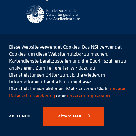
Diese Website verwendet Cookies. Das NSI verwendet
Cookies, um diese Website nutzbar zu machen,
Kartendienste bereitzustellen und die Zugriffszahlen zu
Das
Das
Das
Das
NSI
NSI
NSI
NSI
analysieren. Zum Teil greifen wir dazu auf
auf
auf
auf
auf
Dienstleistungen Dritter zurück, die wiederum
Facebook
LinkedIn
Instagram
Xing
Informationen über die Nutzung dieser
Dienstleistungen einholen. Mehr erfahren Sie in
unserer
Datenschutz
Impressum
Datenschutzerklärung
oder
unserem Impressum
.
© 2026 Niedersächsisches
Studieninstitut für kommunale
Akzeptieren
ABLEHNEN
Verwaltung e.V.