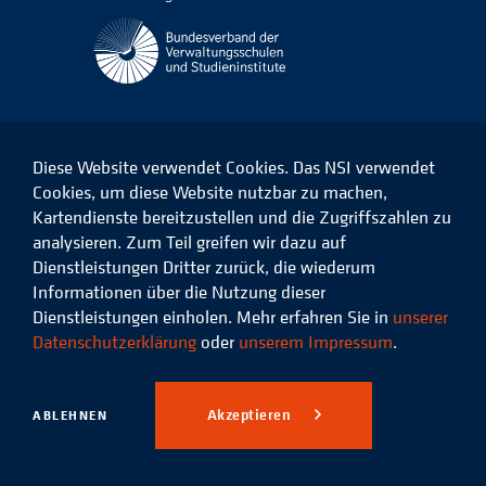
Diese Website verwendet Cookies. Das NSI verwendet
Cookies, um diese Website nutzbar zu machen,
Kartendienste bereitzustellen und die Zugriffszahlen zu
Das
Das
Das
Das
NSI
NSI
NSI
NSI
analysieren. Zum Teil greifen wir dazu auf
auf
auf
auf
auf
Dienstleistungen Dritter zurück, die wiederum
Facebook
LinkedIn
Instagram
Xing
Informationen über die Nutzung dieser
Dienstleistungen einholen. Mehr erfahren Sie in
unserer
Datenschutz
Impressum
Datenschutzerklärung
oder
unserem Impressum
.
© 2026 Niedersächsisches
Studieninstitut für kommunale
Akzeptieren
ABLEHNEN
Verwaltung e.V.