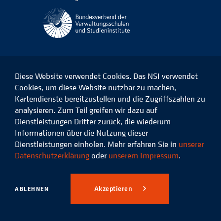
Diese Website verwendet Cookies. Das NSI verwendet
Cookies, um diese Website nutzbar zu machen,
Kartendienste bereitzustellen und die Zugriffszahlen zu
Das
Das
Das
Das
NSI
NSI
NSI
NSI
analysieren. Zum Teil greifen wir dazu auf
auf
auf
auf
auf
Dienstleistungen Dritter zurück, die wiederum
Facebook
LinkedIn
Instagram
Xing
Informationen über die Nutzung dieser
Dienstleistungen einholen. Mehr erfahren Sie in
unserer
Datenschutz
Impressum
Datenschutzerklärung
oder
unserem Impressum
.
© 2026 Niedersächsisches
Studieninstitut für kommunale
Akzeptieren
ABLEHNEN
Verwaltung e.V.