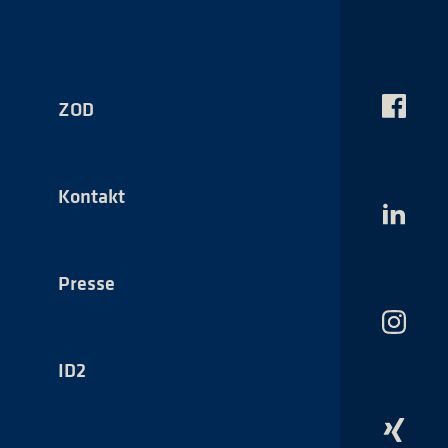
ZOD
Das
NSI
auf
Faceboo
Kontakt
Das
NSI
auf
LinkedI
Presse
Das
NSI
auf
ID2
Instagr
Das