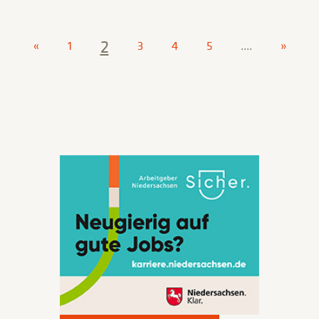
2
«
1
3
4
5
....
»