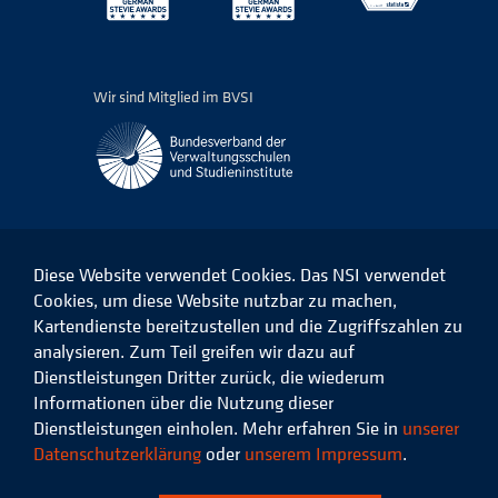
Wir sind Mitglied im BVSI
Diese Website verwendet Cookies. Das NSI verwendet
Cookies, um diese Website nutzbar zu machen,
Kartendienste bereitzustellen und die Zugriffszahlen zu
Das
Das
Das
Das
NSI
NSI
NSI
NSI
analysieren. Zum Teil greifen wir dazu auf
auf
auf
auf
auf
Dienstleistungen Dritter zurück, die wiederum
Facebook
LinkedIn
Instagram
Xing
Informationen über die Nutzung dieser
Dienstleistungen einholen. Mehr erfahren Sie in
unserer
Datenschutz
Impressum
Datenschutzerklärung
oder
unserem Impressum
.
© 2026 Niedersächsisches