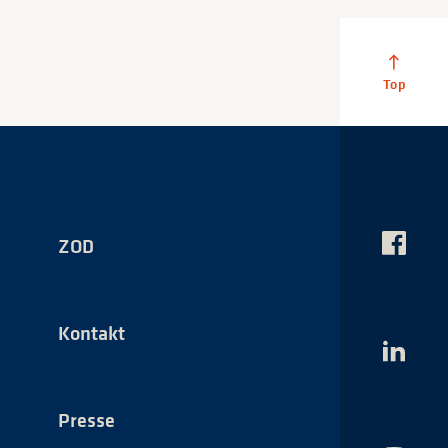
ZOD
Das
NSI
auf
Faceboo
Kontakt
Das
NSI
auf
LinkedI
Presse