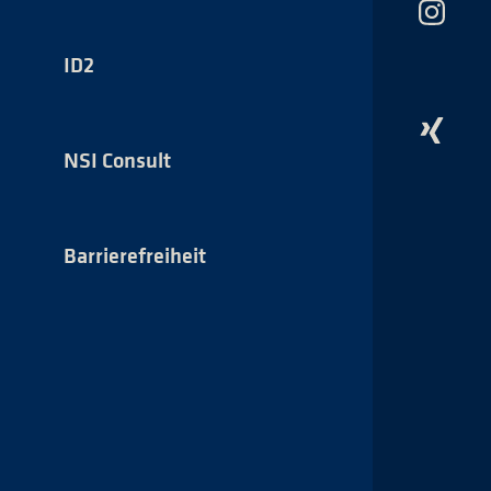
Das
NSI
auf
ID2
Instagr
Das
NSI
NSI Consult
auf
Xing
Barrierefreiheit