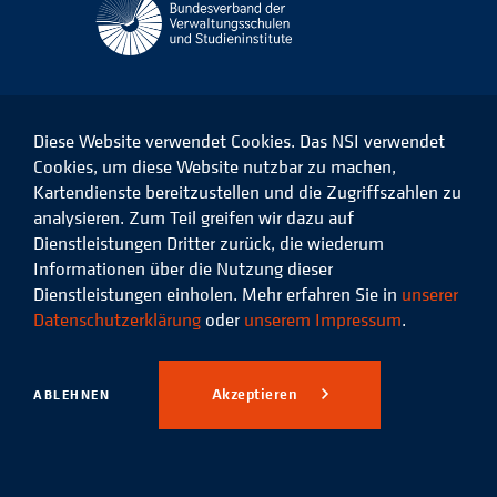
Diese Website verwendet Cookies. Das NSI verwendet
Cookies, um diese Website nutzbar zu machen,
Kartendienste bereitzustellen und die Zugriffszahlen zu
Das
Das
Das
Das
NSI
NSI
NSI
NSI
analysieren. Zum Teil greifen wir dazu auf
auf
auf
auf
auf
Dienstleistungen Dritter zurück, die wiederum
Facebook
LinkedIn
Instagram
Xing
Informationen über die Nutzung dieser
Dienstleistungen einholen. Mehr erfahren Sie in
unserer
Datenschutz
Impressum
Datenschutzerklärung
oder
unserem Impressum
.
© 2026 Niedersächsisches
Studieninstitut für kommunale
Akzeptieren
ABLEHNEN
Verwaltung e.V.