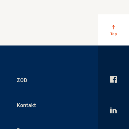
ZOD
Das
NSI
auf
Faceboo
Kontakt
Das
NSI
auf
LinkedI