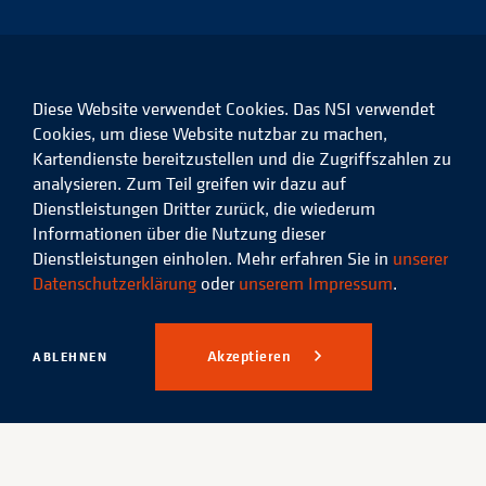
Das
Das
Das
Das
Diese Website verwendet Cookies. Das NSI verwendet
NSI
NSI
NSI
NSI
auf
auf
auf
auf
Cookies, um diese Website nutzbar zu machen,
Facebook
LinkedIn
Instagram
Xing
Kartendienste bereitzustellen und die Zugriffszahlen zu
analysieren. Zum Teil greifen wir dazu auf
Datenschutz
Impressum
Dienstleistungen Dritter zurück, die wiederum
Informationen über die Nutzung dieser
© 2026 Niedersächsisches
Dienstleistungen einholen. Mehr erfahren Sie in
unserer
Studieninstitut für kommunale
Datenschutzerklärung
oder
unserem Impressum
.
Verwaltung e.V.
Akzeptieren
ABLEHNEN