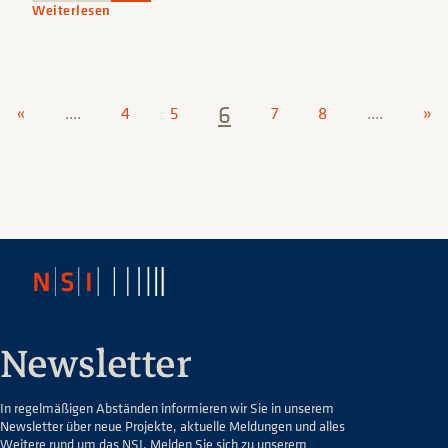
Weiterlesen
6
«
....
4
5
7
8
....
»
Newsletter
In regelmäßigen Abständen informieren wir Sie in unserem
Newsletter über neue Projekte, aktuelle Meldungen und alles
Weitere rund um das NSI. Melden Sie sich zu unserem