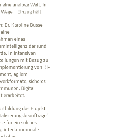
n eine analoge Welt, in
e Wege – Einzug hält.
 Dr. Karoline Busse
 eine
ahmen eines
rmintelligenz der rund
de. In intensiven
tellungen mit Bezug zu
 Implementierung von KI-
ment, agilem
erkformate, sicheres
mmunen, Digital
erarbeitet.
ortbildung das Projekt
talisierungsbeauftrage“
se für ein solches
ug, interkommunale
nd über