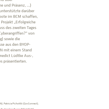
ne und Präsenz, …)
unterstützte darüber
ebote im BCM schaffen,
 Projekt „Erfolgreiche
luss des zweiten Tages
 Cyberangriffen?“ von
) sowie die
isse aus den BYOP-
SVN mit einem Stand
nedict Lüdtke Aus-,
s präsentierten.
VN), Patricia Pichottki (GovConnect),