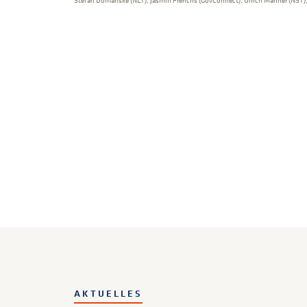
Stefan Domanske (NLT), Jasmin Frerichs (GovConnect), Ulrich Mahner (NST),
AKTUELLES