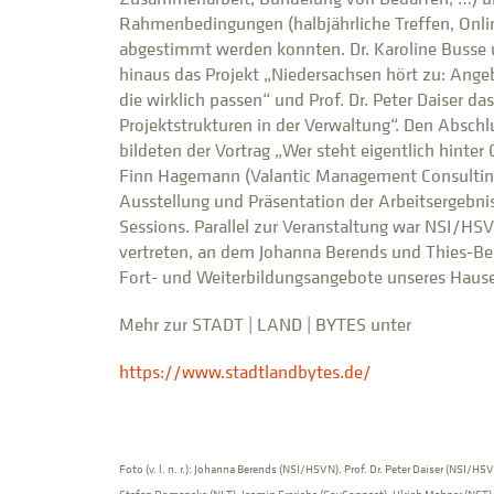
Rahmenbedingungen (halbjährliche Treffen, Onli
abgestimmt werden konnten. Dr. Karoline Busse 
hinaus das Projekt „Niedersachsen hört zu: Ang
die wirklich passen“ und Prof. Dr. Peter Daiser das
Projektstrukturen in der Verwaltung“. Den Absch
bildeten der Vortrag „Wer steht eigentlich hinter
Finn Hagemann (Valantic Management Consulting
Ausstellung und Präsentation der Arbeitsergebn
Sessions. Parallel zur Veranstaltung war NSI/H
vertreten, an dem Johanna Berends und Thies-Be
Fort- und Weiter­bildungs­angebote unseres Hause
Mehr zur STADT | LAND | BYTES unter
https://www.stadtlandbytes.de/
Foto (v. l. n. r.): Johanna Berends (NSI/HSVN), Prof. Dr. Peter Daiser (NSI/HS