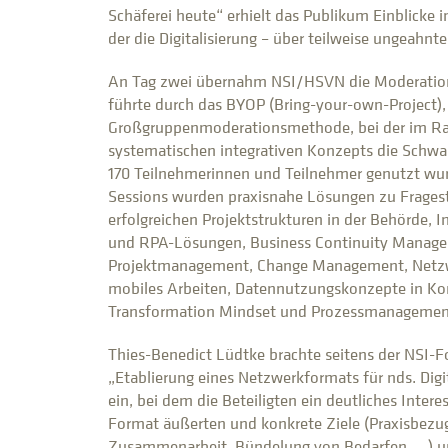
Schäferei heute“ erhielt das Publikum Einblicke i
der die Digitalisierung – über teilweise ungeahnt
An Tag zwei übernahm NSI/HSVN die Moderation:
führte durch das BYOP (Bring-your-own-Project),
Großgruppenmoderationsmethode, bei der im R
systematischen integrativen Konzepts die Schwa
170 Teilnehmerinnen und Teilnehmer genutzt wur
Sessions wurden praxisnahe Lösungen zu Frages
erfolgreichen Projektstrukturen in der Behörde,
und RPA-Lösungen, Business Continuity Manage
Projektmanagement, Change Management, Netzw
mobiles Arbeiten, Datennutzungskonzepte in Ko
Transformation Mindset und Prozessmanagement 
Thies-Benedict Lüdtke brachte seitens der NSI-F
„Etablierung eines Netzwerkformats für nds. Digi
ein, bei dem die Beteiligten ein deutliches Interes
Format äußerten und konkrete Ziele (Praxisbez
Zusammenarbeit, Bündelung von Bedarfen, …) u