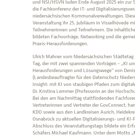
und NSI/HSVN luden Ende August 2025 ein zur 
die Fachkonferenz der IT- und Digitalisierungsve
niedersächsischen Kommunalverwaltungen. Dieses
Veranstaltung ihr 25. Jubiläum in Visselhövede mi
Teilnehmerinnen und Teilnehmern. Die inhaltlic
bildeten Fachvorträge, Networking und die gem
Praxis-Herausforderungen.
Ulrich Mahner vom Niedersächsischen Städtetag l
Tag, der mit zwei spannenden Vorträgen – „KI u
Herausforderungen und Lösungswege“ von Den
(Landesbeauftragter für den Datenschutz Nieder
Insight: mit KI von staubigen Pfaden zum digital
Dr. Kristina Lemmer (Professorin an der Hochschu
Bei den am Nachmittag stattfindenden Fachforen
Vertreterinnen und Vertreter der GovConnect, ha
KDO sowie aus den Landkreisen Aurich, Heidekre
Osnabrück zu aktuellen Digitalisierungs- und KI-
Abschluss des Veranstaltungstags bildete ein Erf
Schäfers Michael Kaufmann. Unter dem Motto „