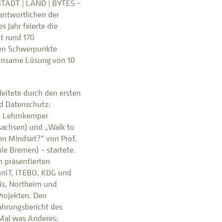
STADT | LAND | BYTES –
rantwortlichen der
 Jahr feierte die
t rund 170
hen Schwerpunkte
einsame Lösung von 10
eitete durch den ersten
nd Datenschutz:
is Lehmkemper
sachsen) und „Walk to
en Mindset?“ von Prof.
le Bremen) – startete.
 präsentierten
nnIT, ITEBO, KDG und
is, Northeim und
Projekten. Den
ahrungsbericht des
Mal was Anderes: