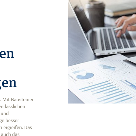
cen
gen
. Mit Bausteinen
erlässlichen
 und
ge besser
 ergreifen. Das
n auch das