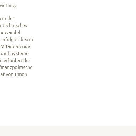
waltung.
in der
r technisches
turwandel
erfolgreich sein
 Mitarbeitende
e und Systeme
 erfordert die
inanzpolitische
ät von Ihnen