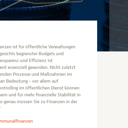
nzen ist für öffentliche Verwaltungen
gesichts begrenzter Budgets und
nsparenz und Effizienz ist
nt essenziell geworden. Nicht zuletzt
chenden Prozesse und Maßnahmen im
an Bedeutung – vor allem auf
trolling im öffentlichen Dienst können
ern und für mehr finanzielle Stabilität in
s genau müssen Sie zu Finanzen in der
?
mmunalfinanzen