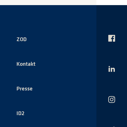
ZOD
Das
NSI
auf
Faceboo
Kontakt
Das
NSI
auf
LinkedI
Presse
Das
NSI
auf
ID2
Instagr