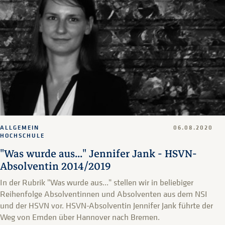
ALLGEMEIN
06.08.2020
HOCHSCHULE
"Was wurde aus..." Jennifer Jank - HSVN-
Absolventin 2014/2019
In der Rubrik "Was wurde aus..." stellen wir in beliebiger
Reihenfolge Absolventinnen und Absolventen aus dem NSI
und der HSVN vor. HSVN-Absolventin Jennifer Jank führte der
Weg von Emden über Hannover nach Bremen.