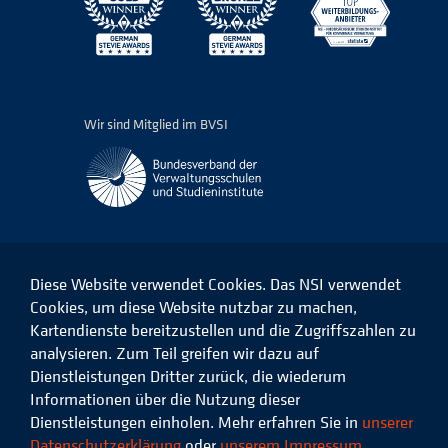
Wir sind Mitglied im BVSI
Diese Website verwendet Cookies. Das NSI verwendet
Cookies, um diese Website nutzbar zu machen,
Kartendienste bereitzustellen und die Zugriffszahlen zu
Das
Das
Das
Das
NSI
NSI
NSI
NSI
analysieren. Zum Teil greifen wir dazu auf
auf
auf
auf
auf
Dienstleistungen Dritter zurück, die wiederum
Facebook
LinkedIn
Instagram
Xing
Informationen über die Nutzung dieser
Dienstleistungen einholen. Mehr erfahren Sie in
unserer
Datenschutz
Impressum
Datenschutzerklärung
oder
unserem Impressum
.